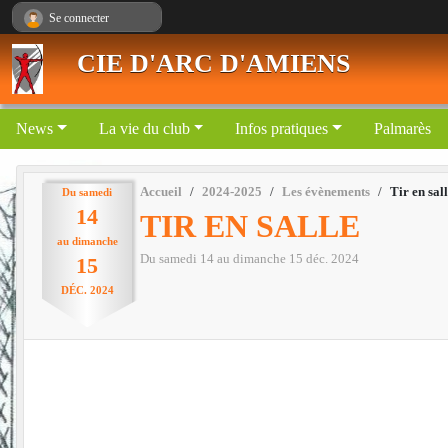
Panneau de gestion des cookies
Se connecter
CIE D'ARC D'AMIENS
News
La vie du club
Infos pratiques
Palmarès
Accueil
2024-2025
Les évènements
Tir en sal
Du
samedi
14
TIR EN SALLE
au
dimanche
Du
samedi
14
au
dimanche
15
déc.
2024
15
DÉC.
2024