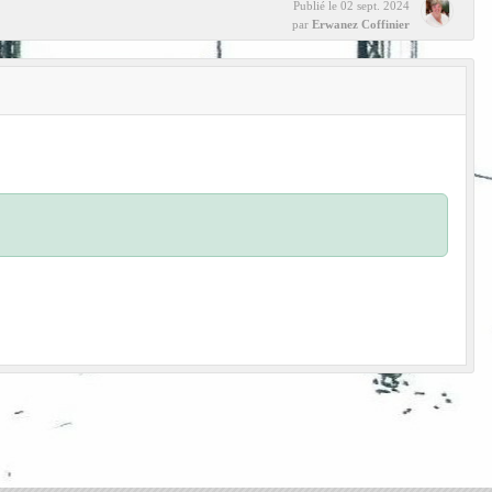
Publié le
02 sept. 2024
par
Erwanez Coffinier