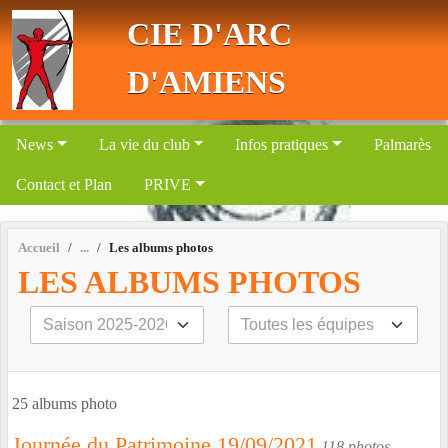
Panneau de gestion des cookies
CIE D'ARC
D'AMIENS
News
La vie du club
Infos pratiques
Palmarès
Contact et Plan
PRIVE
Accueil
Les albums photos
LES ALBUMS PHOTOS
25 albums photo
Journée du Patrimoine 19/09/2021
118 photos