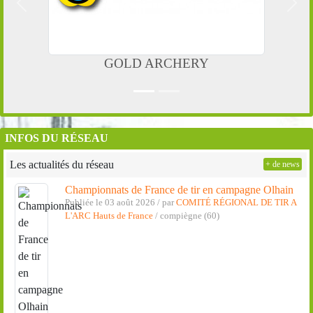
Précedent
Suiv
GOLD ARCHERY
INFOS DU RÉSEAU
Les actualités du réseau
+ de news
Championnats de France de tir en campagne Olhain
Publiée le 03 août 2026 / par
COMITÉ RÉGIONAL DE TIR A
L'ARC Hauts de France
/ compiègne (60)